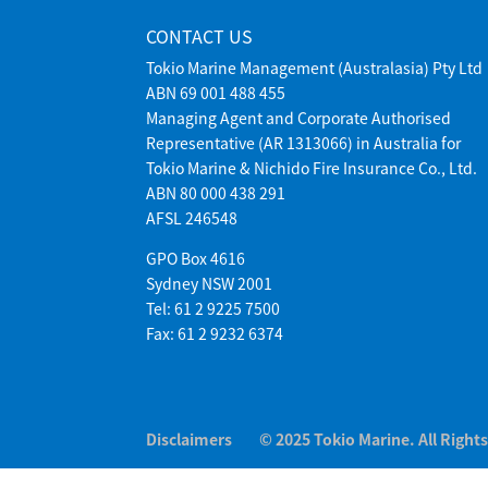
CONTACT US
Tokio Marine Management (Australasia) Pty Ltd
ABN 69 001 488 455
Managing Agent and Corporate Authorised
Representative (AR 1313066) in Australia for
Tokio Marine & Nichido Fire Insurance Co., Ltd.
ABN 80 000 438 291
AFSL 246548
GPO Box 4616
Sydney NSW 2001
Tel: 61 2 9225 7500
Fax: 61 2 9232 6374
Disclaimers
© 2025 Tokio Marine. All Right