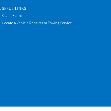
USEFUL LINKS
Claim Forms
Locate a Vehicle Repairer or Towing Service