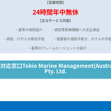
【
営業時間
】
24
時間年中無休
【
主なサービス内容
】
・最寄の病院紹介 ・病院等医療機関への支払保証
・病院、けが人の移送手配 ・救援者の渡航手続き、ホテルの手
・最寄のクレームエージェントの紹介
地対応窓口
Tokio Marine Management(Austra
Pty. Ltd.